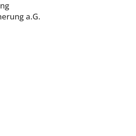
ung
herung a.G.