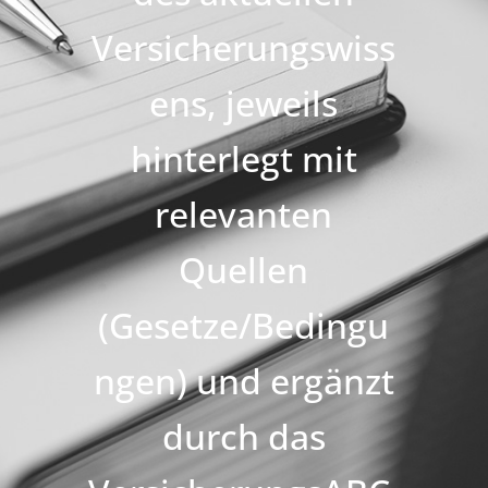
Versicherungswiss
ens, jeweils
hinterlegt mit
relevanten
Quellen
(Gesetze/Bedingu
ngen) und ergänzt
durch das