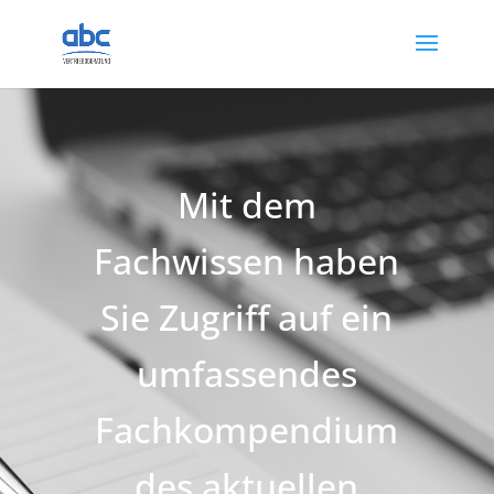
Mit dem
Fachwissen haben
Sie Zugriff auf ein
umfassendes
Fachkompendium
des aktuellen